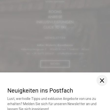
ROOMS
ANREISE
INKLUSIVLEISTUNGEN
CLICK TO PAY
NEWSLETTER
Adler Historic Guesthouse
Adlerbrückengasse 9
•
39042 Brixen | Südtirol
•
Italien
Tel. +39 0472 200621
•
info@
adlerbrixen.
com
BUCHEN
Facebook
Instagram
Hotel Brixen Südtirol
•
Stadthotel mit Wellness
•
Hotel in Brixen mit Pool
•
Gourmet Restaurant Südtirol
•
Urlaub in Brixen Südtirol
•
Historisches Hotel Südtirol
•
Hotel mit Ladestation Südtirol
•
Stadt Brixen
Sehenswürdigkeiten
Home
|
Impressum
|
Datenschutz
|
Datenschutz-Einstellungen
|
Barrierefreiheit
|
Sitemap
|