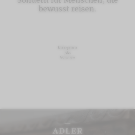
Sondern für Menschen, die
bewusst reisen.
Bildergalerie
Jobs
Gutschein
GUTSCHEIN
BILDERGALERIE
JOBS