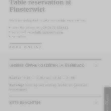
Table reservation at
Finsterwirt
We’ll be delighted to take your table reservations:
over the phone on
+39 0472 835343
by e-mail on
info@
finsterwirt.
com
or online
BOOK ONLINE
UNSERE ÖFFNUNGSZEITEN IM ÜBERBLICK:
Küche:
11.45 – 14 Uhr und 18.45 – 21 Uhr
Ruhetag:
Sonntag und Montag (außer an gewissen
Feiertagen)
RESTAURANTS
BITTE BEACHTEN: