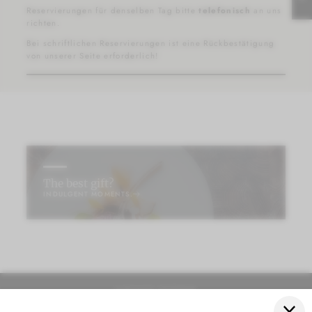
Reservierungen für denselben Tag bitte
telefonisch
an uns
richten.
Bei schriftlichen Reservierungen ist eine Rückbestätigung
von unserer Seite erforderlich!
The best gift?
INDULGENT MOMENTS.
STAY AT ADLER
RELAX AT ADLER
BRIXEN
NEWSLETTER