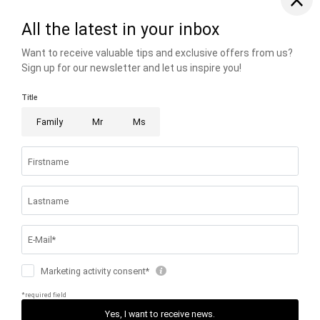
Finsterwirt
Vicolo Duomo 3
•
39042 Bressanone | South Tyrol
•
Italy
T. +39 0472 835343
•
info@
finsterwirt.
com
RESERVE A
TABLE
Facebook
Instagram
Photo gallery
Jobs
Voucher
Home
|
Imprint
|
Privacy
|
Privacy settings
|
Accessibility
|
Site
map
|
© 2026 Finsterwirt
|
VAT no.: IT03062330216